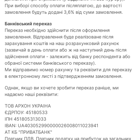
При виборі способу оплати післяплатою, до вартості
замовлення будуть додані 3,6% від суми замовлення.
Банківський переказ
Переказ необхідно здійснити після оформлення
замовлення. Відправлення буде реалізоване після
зарахування коштів на наш розрахунковий рахунок
(зазвичай в день оплати або ж на наступний день після
здійснення оплати - залежить від банку респондента або
обраної системи банківського переказу).
Ми відправимо номер рахунку та реквізити для переказу
в електронному листі з підтвердженням замовлення.
Однак, якщо ви хочете зробити переказ раніше, ми
надаємо наші реквізити:
ТОВ АРХОН УКРАIНА
ЄДРПОУ: 45180533
ІПН 451805313033
IBAN: UA403052990000026008011023941
АТ КБ "ПРИВАТБАНК"
Платник ПДВ. Платник податку на прибуток на загальних