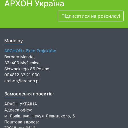
АРХОН Україна
Підписатися на розсилку!
Made by
ARCHON+ Biuro Projektów
Barbara Mendel,
32-400 Myślenice
Słowackiego 86 Poland,
004812 37 21 900
archon@archon.pl
Замовлення проєктів:
АРХОН УКРАЇНА
Адреса офісу:
м. Львів, вул. Нечуя-Левицького, 5
Поштова адреса:
79018, а/с 9612