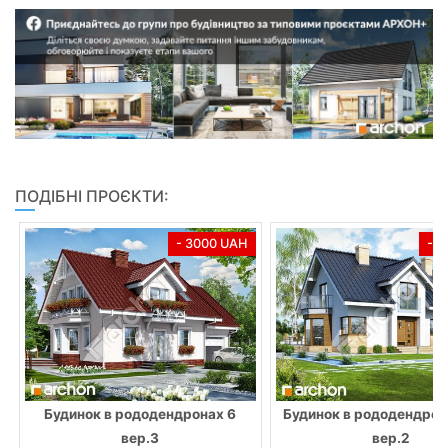
ПОДІБНІ ПРОЄКТИ:
- 3000 UAH
- 
Будинок в рододендронах 6
Будинок в рододендрона
вер.3
вер.2