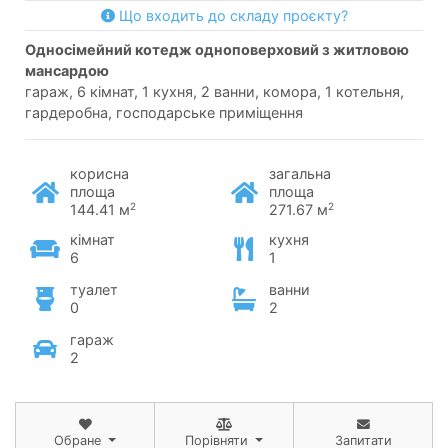
Що входить до складу проєкту?
односімейний котедж одноповерховий з житловою
мансардою
гараж, 6 кімнат, 1 кухня, 2 ванни, комора, 1 котельня,
гардеробна, господарське приміщення
корисна
загальна
площа
площа
2
2
144.41 м
271.67 м
кімнат
кухня
6
1
туалет
ванни
0
2
гараж
2
Обране
Порівняти
Запитати