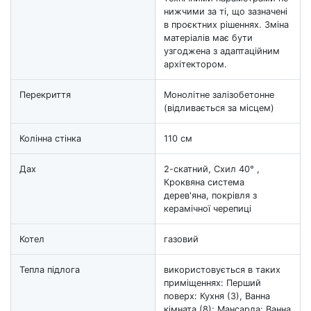
нижчими за ті, що зазначені
в проєктних рішеннях. Зміна
матеріалів має бути
узгоджена з адаптаційним
архітектором.
Перекриття
Монолітне залізобетонне
(відливається за місцем)
Колінна стінка
110 см
Дах
2-скатний, Схил 40° ,
Кроквяна система
дерев'яна, покрівля з
керамічної черепиці
Котел
газовий
Тепла підлога
використовується в таких
приміщеннях: Перший
поверх: Кухня (3), Ванна
кімната (8); Мансарда: Ванна