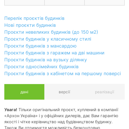
Перелік проєктів будинків
Нові проєкти будинків
Проєкти невеликих будинків (до 150 м2)
Проєкти будинків у класичному стилі
Проєкти будинків з мансардою
Проєкти будинків з гаражем на дві машини
Проєкти будинків на вузьку ділянку
Проєкти односімейних будинків
Проєкти будинків з кабінетом на першому поверсі
дані
версії
реалізації
Увага!
Тільки оригінальний проєкт, куплений в компанії
«Архон Україна» і у офіційних дилерів, дає Вам гарантію
якості і чітке керівництво над будівництвом будинку.
Також Ви отримуєте можливість безкоштовно