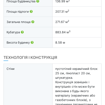
2
Площа будівництва
136.99 м
2
Площа підлоги
207.31 м
2
Загальна площа
271.67 м
3
Кубатура
883.84 м
Висота будинку
8.58 м
ТЕХНОЛОГІЯ І КОНСТРУКЦІЯ
Стіни
пустотілий керамічний блок
25 см, пінопласт 20 см,
штукатурка.
Конструкція зовнішніх і
внутрішніх стін може бути
виконана з будь-якого
матеріалу (керамічних або
газобетонних блоків), з
технічними параметрами не