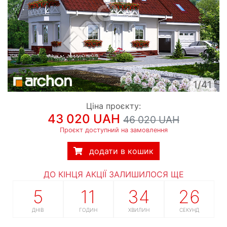
1/41
Ціна проєкту:
43 020 UAH
46 020 UAH
Проєкт доступний на замовлення
додати в кошик
ДО КІНЦЯ АКЦІЇ ЗАЛИШИЛОСЯ ЩЕ
5
11
34
25
ДНІВ
ГОДИН
ХВИЛИН
СЕКУНД