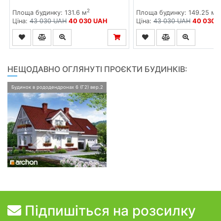
2
2
Площа будинку: 131.6 м
Площа будинку: 149.25 м
Ціна:
43 030 UAH
40 030 UAH
Ціна:
43 030 UAH
40 030 
НЕЩОДАВНО ОГЛЯНУТІ ПРОЄКТИ БУДИНКІВ:
Будинок в рододендронах 6 (Г2) вер.2
Підпишіться на розсилку