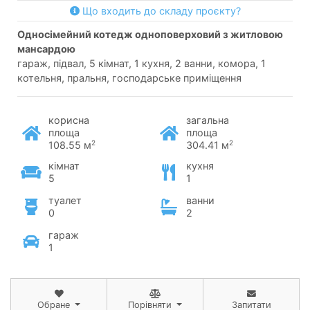
Що входить до складу проєкту?
односімейний котедж одноповерховий з житловою
мансардою
гараж, підвал, 5 кімнат, 1 кухня, 2 ванни, комора, 1
котельня, пральня, господарське приміщення
корисна
загальна
площа
площа
2
2
108.55 м
304.41 м
кімнат
кухня
5
1
туалет
ванни
0
2
гараж
1
Обране
Порівняти
Запитати