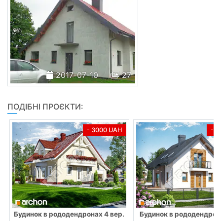
2017-07-10
27
ПОДІБНІ ПРОЄКТИ:
- 3000 UAH
- 
Будинок в рододендронах 4 вер.
Будинок в рододендрона