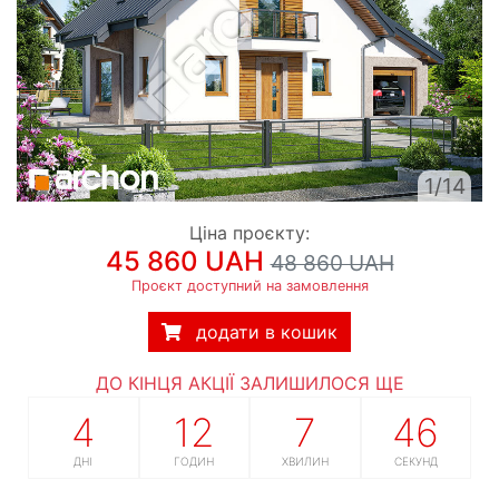
1/14
Ціна проєкту:
45 860 UAH
48 860 UAH
Проєкт доступний на замовлення
додати в кошик
ДО КІНЦЯ АКЦІЇ ЗАЛИШИЛОСЯ ЩЕ
4
12
7
45
ДНІ
ГОДИН
ХВИЛИН
СЕКУНД