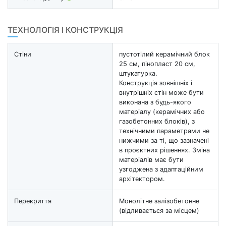
ТЕХНОЛОГІЯ І КОНСТРУКЦІЯ
Стіни
пустотілий керамічний блок
25 см, пінопласт 20 см,
штукатурка.
Конструкція зовнішніх і
внутрішніх стін може бути
виконана з будь-якого
матеріалу (керамічних або
газобетонних блоків), з
технічними параметрами не
нижчими за ті, що зазначені
в проєктних рішеннях. Зміна
матеріалів має бути
узгоджена з адаптаційним
архітектором.
Перекриття
Монолітне залізобетонне
(відливається за місцем)