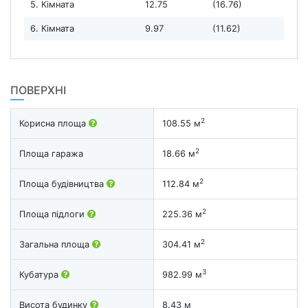
5. Кімната
12.75
(16.76)
6. Кімната
9.97
(11.62)
ПОВЕРХНІ
2
Корисна площа
108.55 м
2
Площа гаража
18.66 м
2
Площа будівництва
112.84 м
2
Площа підлоги
225.36 м
2
Загальна площа
304.41 м
3
Кубатура
982.99 м
Висота будинку
8.43 м