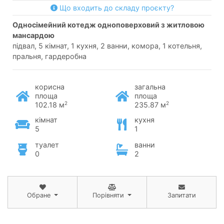
Що входить до складу проєкту?
односімейний котедж одноповерховий з житловою
мансардою
підвал, 5 кімнат, 1 кухня, 2 ванни, комора, 1 котельня,
пральня, гардеробна
корисна
загальна
площа
площа
2
2
102.18 м
235.87 м
кімнат
кухня
5
1
туалет
ванни
0
2
Обране
Порівняти
Запитати