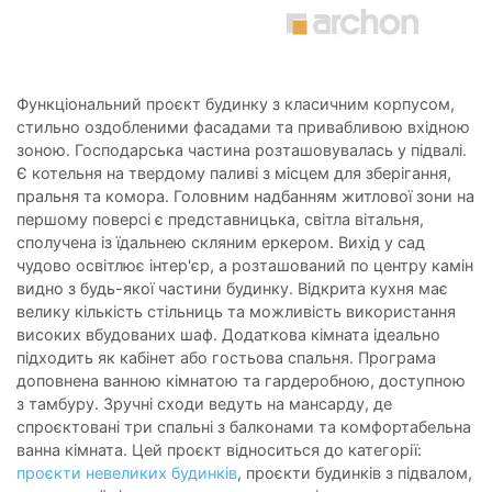
Функціональний проєкт будинку з класичним корпусом,
стильно оздобленими фасадами та привабливою вхідною
зоною. Господарська частина розташовувалась у підвалі.
Є котельня на твердому паливі з місцем для зберігання,
пральня та комора. Головним надбанням житлової зони на
першому поверсі є представницька, світла вітальня,
сполучена із їдальнею скляним еркером. Вихід у сад
чудово освітлює інтер'єр, а розташований по центру камін
видно з будь-якої частини будинку. Відкрита кухня має
велику кількість стільниць та можливість використання
високих вбудованих шаф. Додаткова кімната ідеально
підходить як кабінет або гостьова спальня. Програма
доповнена ванною кімнатою та гардеробною, доступною
з тамбуру. Зручні сходи ведуть на мансарду, де
спроєктовані три спальні з балконами та комфортабельна
ванна кімната. Цей проєкт відноситься до категорії:
проєкти невеликих будинків
, проєкти будинків з підвалом,