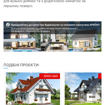
для вузької ділянки та з додатковою кімнатою на
першому поверсі.
ПОДІБНІ ПРОЄКТИ:
- 3000 UAH
- 