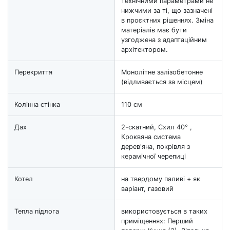
технічними параметрами не
нижчими за ті, що зазначені
в проєктних рішеннях. Зміна
матеріалів має бути
узгоджена з адаптаційним
архітектором.
Перекриття
Монолітне залізобетонне
(відливається за місцем)
Колінна стінка
110 см
Дах
2-скатний, Схил 40° ,
Кроквяна система
дерев'яна, покрівля з
керамічної черепиці
Котел
на твердому паливі + як
варіант, газовий
Тепла підлога
використовується в таких
приміщеннях: Перший