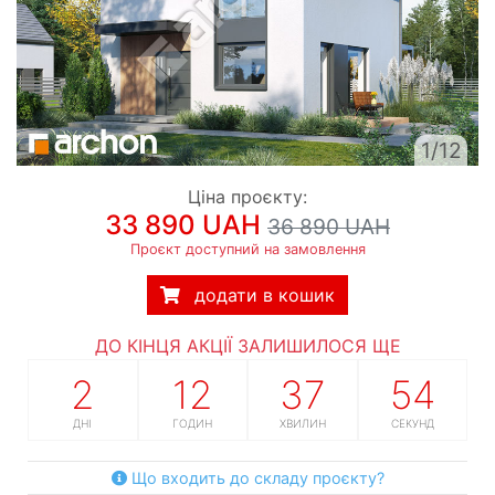
1/12
Ціна проєкту:
33 890 UAH
36 890 UAH
Проєкт доступний на замовлення
додати в кошик
ДО КІНЦЯ АКЦІЇ ЗАЛИШИЛОСЯ ЩЕ
2
12
37
53
ДНІ
ГОДИН
ХВИЛИН
СЕКУНД
Що входить до складу проєкту?