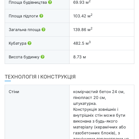
2
Площа будівництва
69.93 м
2
Площа підлоги
103.42 м
2
Загальна площа
139.86 м
3
Кубатура
482.5 м
Висота будинку
8.73 м
ТЕХНОЛОГІЯ І КОНСТРУКЦІЯ
Стіни
комірчастий бетон 24 см,
пінопласт 20 см,
штукатурка.
Конструкція зовнішніх і
внутрішніх стін може бути
виконана з будь-якого
матеріалу (керамічних або
газобетонних блоків), з
технічними параметрами не