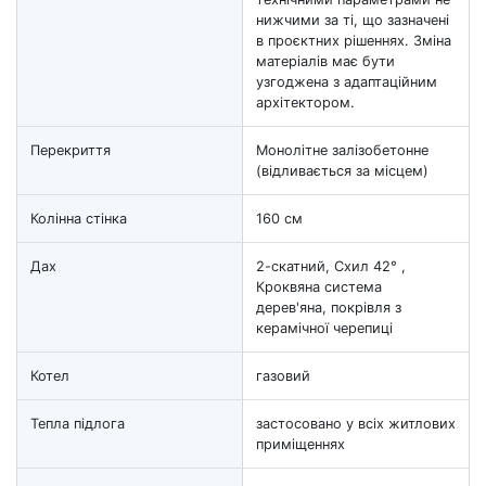
нижчими за ті, що зазначені
в проєктних рішеннях. Зміна
матеріалів має бути
узгоджена з адаптаційним
архітектором.
Перекриття
Монолітне залізобетонне
(відливається за місцем)
Колінна стінка
160 см
Дах
2-скатний, Схил 42° ,
Кроквяна система
дерев'яна, покрівля з
керамічної черепиці
Котел
газовий
Тепла підлога
застосовано у всіх житлових
приміщеннях