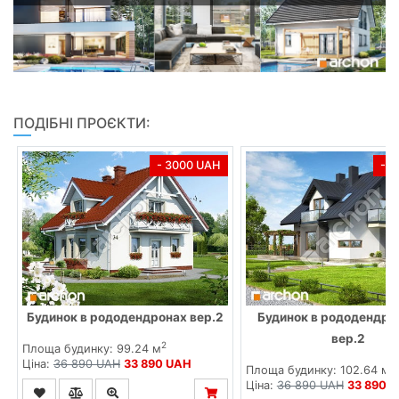
ПОДІБНІ ПРОЄКТИ:
- 3000 UAH
- 
Будинок в рододендронах вер.2
Будинок в рододендро
вер.2
2
Площа будинку: 99.24 м
Ціна:
36 890 UAH
33 890 UAH
2
Площа будинку: 102.64 м
Ціна:
36 890 UAH
33 890 