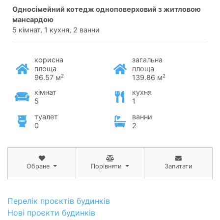
односімейний котедж одноповерховий з житловою
мансардою
5 кімнат, 1 кухня, 2 ванни
корисна
загальна
площа
площа
2
2
96.57 м
139.86 м
кімнат
кухня
5
1
туалет
ванни
0
2
Обране
Порівняти
Запитати
Перелік проєктів будинків
Нові проєкти будинків