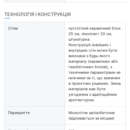
ТЕХНОЛОГІЯ І КОНСТРУКЦІЯ
Стіни
пустотілий керамічний блок
25 см, пінопласт 20 см,
штукатурка.
Конструкція зовнішніх і
внутрішніх стін може бути
виконана з будь-якого
матеріалу (керамічних або
газобетонних блоків), з
технічними параметрами не
нижчими за ті, що зазначені
в проєктних рішеннях. Зміна
матеріалів має бути
узгоджена з адаптаційним
архітектором.
Перекриття
Монолітне залізобетонне
(відливається за місцем)