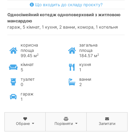
Що входить до складу проєкту?
односімейний котедж одноповерховий з житловою
мансардою
гараж, 5 кімнат, 1 кухня, 2 ванни, комора, 1 котельня
корисна
загальна
площа
площа
2
2
99.45 м
184.57 м
кімнат
кухня
5
1
туалет
ванни
0
2
гараж
1
Обране
Порівняти
Запитати