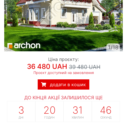
1/18
Ціна проєкту:
36 480 UAH
39 480 UAH
Проєкт доступний на замовлення
додати в кошик
ДО КІНЦЯ АКЦІЇ ЗАЛИШИЛОСЯ ЩЕ
3
20
31
45
ДНІ
ГОДИН
ХВИЛИН
СЕКУНД