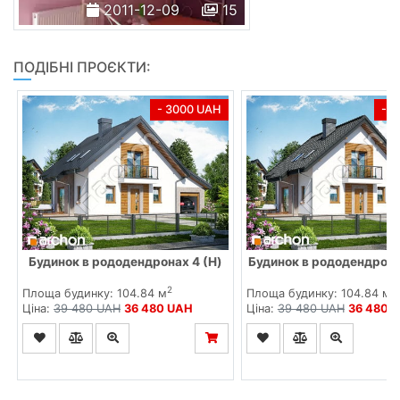
2011-12-09
15
ПОДІБНІ ПРОЄКТИ:
- 3000 UAH
- 
Будинок в рододендронах 4 (H)
Будинок в рододендрона
2
2
Площа будинку: 104.84 м
Площа будинку: 104.84 м
Ціна:
39 480 UAH
36 480 UAH
Ціна:
39 480 UAH
36 480 