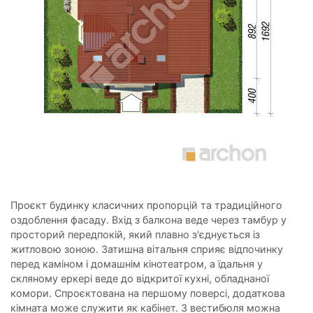
Проєкт будинку класичних пропорцій та традиційного
оздоблення фасаду. Вхід з балкона веде через тамбур у
просторий передпокій, який плавно з'єднується із
житловою зоною. Затишна вітальня сприяє відпочинку
перед каміном і домашнім кінотеатром, а їдальня у
скляному еркері веде до відкритої кухні, обладнаної
комори. Спроєктована на першому поверсі, додаткова
кімната може служити як кабінет. З вестибюля можна