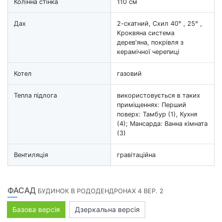
Колінна стінка
110 см
Дах
2-скатний, Схил 40° , 25° ,
Кроквяна система
дерев'яна, покрівля з
керамічної черепиці
Котел
газовий
Тепла підлога
використовується в таких
приміщеннях: Перший
поверх: Тамбур (1), Кухня
(4); Мансарда: Ванна кімната
(3)
Вентиляція
гравітаційна
ФАСАД
БУДИНОК В РОДОДЕНДРОНАХ 4 ВЕР. 2
Базова версія
Дзеркальна версія