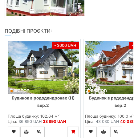
2009-07-06
5
ПОДІБНІ ПРОЄКТИ:
- 3000 UAH
- 
Будинок в рододендронах (Н)
Будинок в рододендро
вер.2
вер.2
2
2
Площа будинку: 102.64 м
Площа будинку: 100.0 м
Ціна:
36 890 UAH
33 890 UAH
Ціна:
43 030 UAH
40 030 