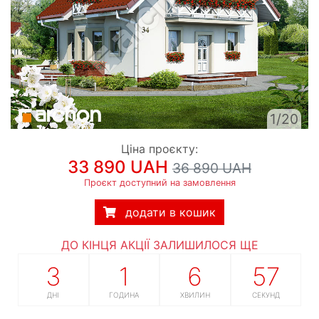
1/20
Ціна проєкту:
33 890 UAH
36 890 UAH
Проєкт доступний на замовлення
додати в кошик
ДО КІНЦЯ АКЦІЇ ЗАЛИШИЛОСЯ ЩЕ
3
1
6
56
ДНІ
ГОДИНА
ХВИЛИН
СЕКУНД