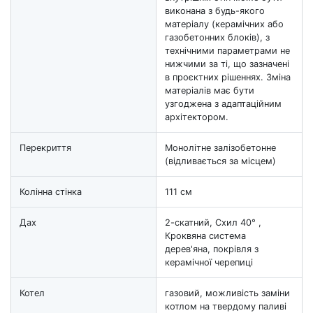
виконана з будь-якого
матеріалу (керамічних або
газобетонних блоків), з
технічними параметрами не
нижчими за ті, що зазначені
в проєктних рішеннях. Зміна
матеріалів має бути
узгоджена з адаптаційним
архітектором.
Перекриття
Монолітне залізобетонне
(відливається за місцем)
Колінна стінка
111 см
Дах
2-скатний, Схил 40° ,
Кроквяна система
дерев'яна, покрівля з
керамічної черепиці
Котел
газовий, можливість заміни
котлом на твердому паливі