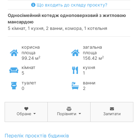
Що входить до складу проєкту?
односімейний котедж одноповерховий з житловою
мансардою
5 кімнат, 1 кухня, 2 ванни, комора, 1 котельня
корисна
загальна
площа
площа
2
2
99.24 м
156.42 м
кімнат
кухня
5
1
туалет
ванни
0
2
Обране
Порівняти
Запитати
Перелік проєктів будинків