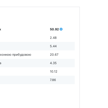
х
50.92
2.48
5.44
кухонною прибудовою
20.67
а
4.35
10.12
7.86