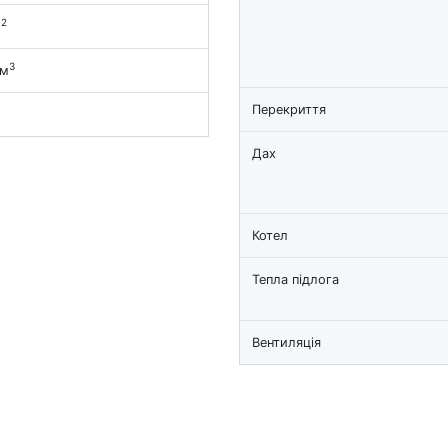
2
м
3
 м
Перекриття
Дах
Котел
Тепла підлога
Вентиляція