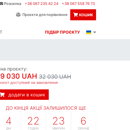
Розсилка
+38 067 235 42 24
+38 067 558 76 73
Проєкти для порівняння
КОШИК
Т
ПІДБІР ПРОЄКТУ
іна проєкту:
29 030 UAH
32 030 UAH
роєкт доступний на замовлення
додати в кошик
ДО КІНЦЯ АКЦІЇ ЗАЛИШИЛОСЯ ЩЕ
4
22
23
5
ДНІ
ГОДИН
ХВИЛИН
СЕКУНД