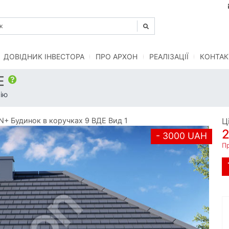
ДОВІДНИК ІНВЕСТОРА
ПРО АРХОН
РЕАЛІЗАЦІЇ
КОНТАК
ДЕ
ію
+ Будинок в коручках 9 ВДЕ Вид 1
Ц
- 3000 UAH
П