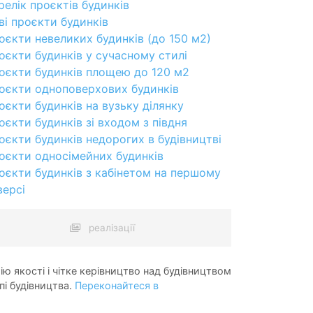
релік проєктів будинків
ві проєкти будинків
оєкти невеликих будинків (до 150 м2)
оєкти будинків у сучасному стилі
оєкти будинків площею до 120 м2
оєкти одноповерхових будинків
оєкти будинків на вузьку ділянку
оєкти будинків зі входом з півдня
оєкти будинків недорогих в будівництві
оєкти односімейних будинків
оєкти будинків з кабінетом на першому
версі
реалізації
ію якості і чітке керівництво над будівництвом
пі будівництва.
Переконайтеся в