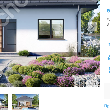
3 
1/11
Пр