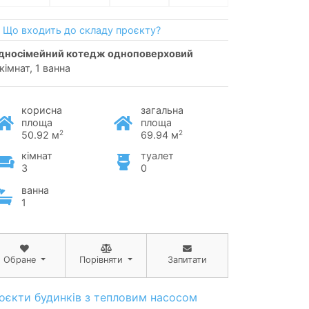
Що входить до складу проєкту?
односімейний котедж одноповерховий
кімнат, 1 ванна
корисна
загальна
площа
площа
2
2
50.92 м
69.94 м
кімнат
туалет
3
0
ванна
1
Обране
Порівняти
Запитати
оєкти будинків з тепловим насосом