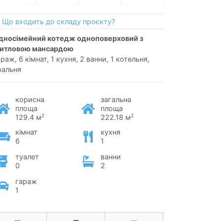
Що входить до складу проєкту?
итловою мансардою
раж, 6 кімнат, 1 кухня, 2 ванни, 1 котельня,
ральня
корисна
загальна
площа
площа
2
2
129.4 м
222.18 м
кімнат
кухня
6
1
туалет
ванни
0
2
гараж
1