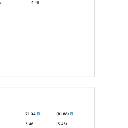
а
4.46
71.04
(81.88)
5.46
(5.46)