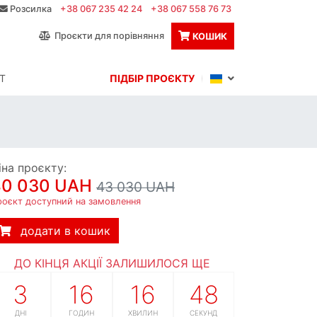
Розсилка
+38 067 235 42 24
+38 067 558 76 73
Проєкти для порівняння
КОШИК
Т
ПІДБІР ПРОЄКТУ
іна проєкту:
40 030 UAH
43 030 UAH
роєкт доступний на замовлення
додати в кошик
ДО КІНЦЯ АКЦІЇ ЗАЛИШИЛОСЯ ЩЕ
3
16
16
47
ДНІ
ГОДИН
ХВИЛИН
СЕКУНД