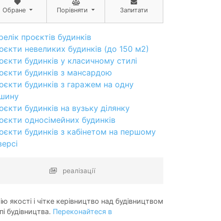
Обране
Порівняти
Запитати
релік проєктів будинків
оєкти невеликих будинків (до 150 м2)
оєкти будинків у класичному стилі
оєкти будинків з мансардою
оєкти будинків з гаражем на одну
шину
оєкти будинків на вузьку ділянку
оєкти односімейних будинків
оєкти будинків з кабінетом на першому
версі
реалізації
ію якості і чітке керівництво над будівництвом
пі будівництва.
Переконайтеся в