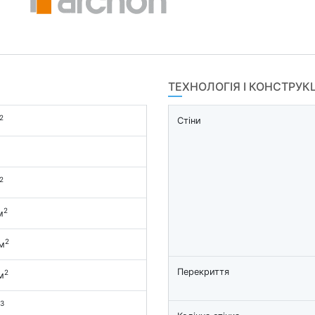
ТЕХНОЛОГІЯ І КОНСТРУК
2
Стіни
2
2
м
2
м
Перекриття
2
м
3