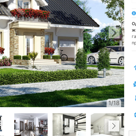
односімейний котедж одноповерховий з
ж
га
п
1/18