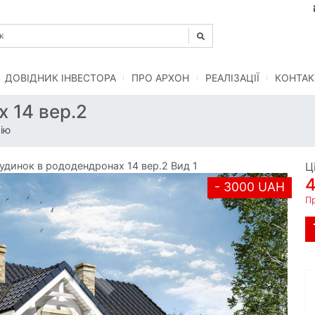
ДОВІДНИК ІНВЕСТОРА
ПРО АРХОН
РЕАЛІЗАЦІЇ
КОНТАК
 14 вер.2
ію
динок в рододендронах 14 вер.2 Вид 1
Ц
- 3000 UAH
П