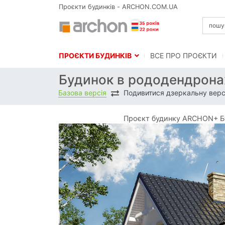
Проєкти будинків - ARCHON.COM.UA
ПРОЄКТИ БУДИНКІВ
BСЕ ПРО ПРОЄКТИ
Будинок в рододендронах
Базова версія
Подивитися дзеркальну верс
Проєкт будинку ARCHON+ Бу