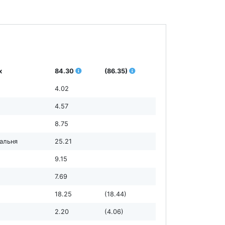
х
84.30
(86.35)
4.02
4.57
8.75
дальня
25.21
9.15
7.69
18.25
(18.44)
2.20
(4.06)