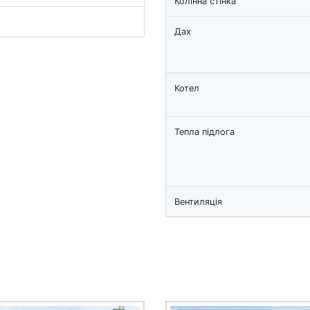
Колінна стінка
Дах
Котел
Тепла підлога
Вентиляція