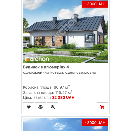
- 3000 UAH
Будинок в плюмеріях 4
односімейний котедж одноповерховий
2
Корисна площа: 86.97 м
2
Загальна площа: 115.57 м
Ціна:
32 080 UAH
35 080 UAH
- 3000 UAH