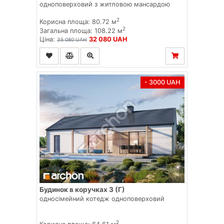
одноповерховий з житловою мансардою
2
Корисна площа: 80.72 м
2
Загальна площа: 108.22 м
Ціна:
32 080 UAH
35 080 UAH
- 3000 UAH
Будинок в коручках 3 (Г)
односімейний котедж одноповерховий
2