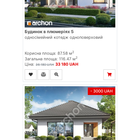
Будинок в плюмеріях 5
односімейний котедж одноповерховий
2
Корисна площа: 87.58 м
2
Загальна площа: 116.47 м
Ціна:
33 180 UAH
36 180 UAH
- 3000 UAH