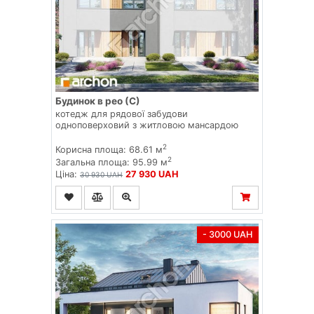
Будинок в рео (С)
котедж для рядової забудови
одноповерховий з житловою мансардою
2
Корисна площа: 68.61 м
2
Загальна площа: 95.99 м
Ціна:
27 930 UAH
30 930 UAH
- 3000 UAH