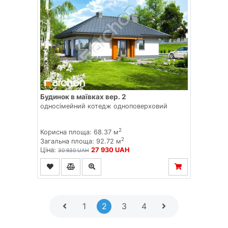
Будинок в маївках вер. 2
односімейний котедж одноповерховий
2
Корисна площа: 68.37 м
2
Загальна площа: 92.72 м
Ціна:
27 930 UAH
30 930 UAH
1
2
3
4