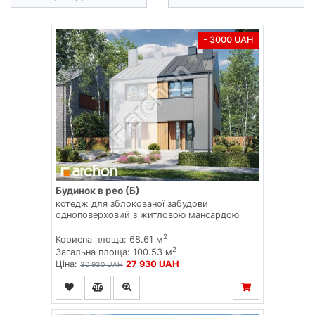
- 3000 UAH
Будинок в рео (Б)
котедж для зблокованої забудови
одноповерховий з житловою мансардою
2
Корисна площа: 68.61 м
2
Загальна площа: 100.53 м
Ціна:
27 930 UAH
30 930 UAH