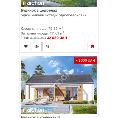
Будинок в цедрелах
односімейний котедж одноповерховий
2
Корисна площа: 79.36 м
2
Загальна площа: 111.01 м
Ціна:
32 080 UAH
35 080 UAH
- 3000 UAH
Будинок в коручках 6