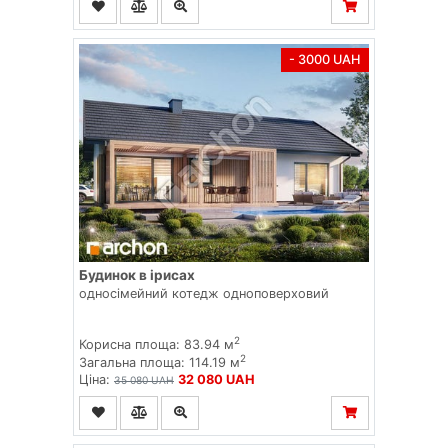
- 3000 UAH
Будинок в ірисах
односімейний котедж одноповерховий
2
Корисна площа: 83.94 м
2
Загальна площа: 114.19 м
Ціна:
32 080 UAH
35 080 UAH