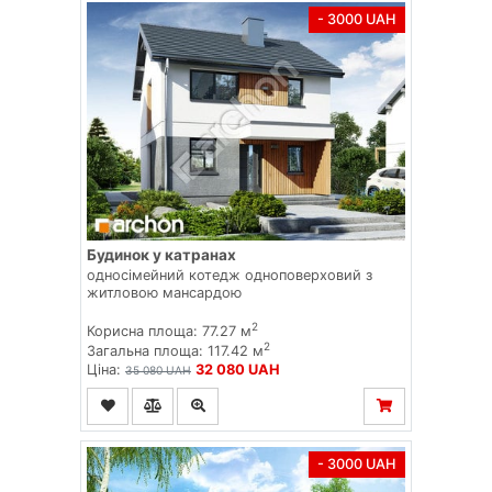
- 3000 UAH
Будинок у катранах
односімейний котедж одноповерховий з
житловою мансардою
2
Корисна площа: 77.27 м
2
Загальна площа: 117.42 м
Ціна:
32 080 UAH
35 080 UAH
- 3000 UAH