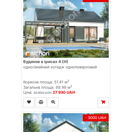
Будинок в ірисах 4 (Н)
односімейний котедж одноповерховий
2
Корисна площа: 51.41 м
2
Загальна площа: 69.99 м
Ціна:
27 930 UAH
30 930 UAH
- 3000 UAH