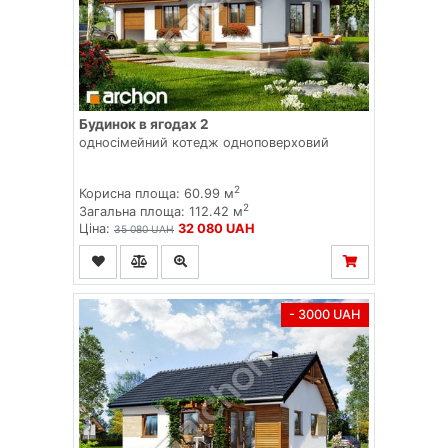
Будинок в ягодах 2
односімейний котедж одноповерховий
2
Корисна площа: 60.99 м
2
Загальна площа: 112.42 м
Ціна:
32 080 UAH
35 080 UAH
- 3000 UAH