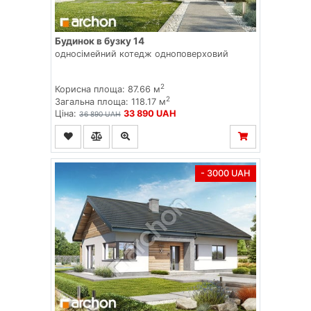
Будинок в бузку 14
односімейний котедж одноповерховий
2
Корисна площа: 87.66 м
2
Загальна площа: 118.17 м
Ціна:
33 890 UAH
36 890 UAH
- 3000 UAH