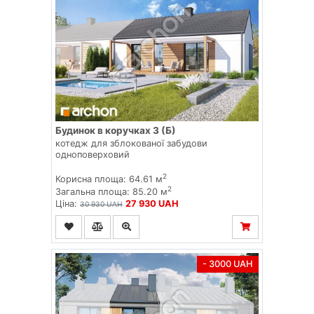
Будинок в коручках 3 (Б)
котедж для зблокованої забудови
одноповерховий
2
Корисна площа: 64.61 м
2
Загальна площа: 85.20 м
Ціна:
27 930 UAH
30 930 UAH
- 3000 UAH