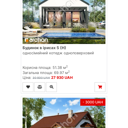
Будинок в ірисах 5 (Н)
односімейний котедж одноповерховий
2
Корисна площа: 51.38 м
2
Загальна площа: 69.97 м
Ціна:
27 930 UAH
30 930 UAH
- 3000 UAH