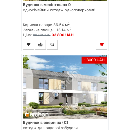
Будинок в мекінтошах 9
односімейний котедж одноповерховий
2
Корисна площа: 86.54 м
2
Загальна площа: 116.14 м
Ціна:
33 890 UAH
36 890 UAH
- 3000 UAH
Будинок в еверніях (С)
котедж для рядової забудови