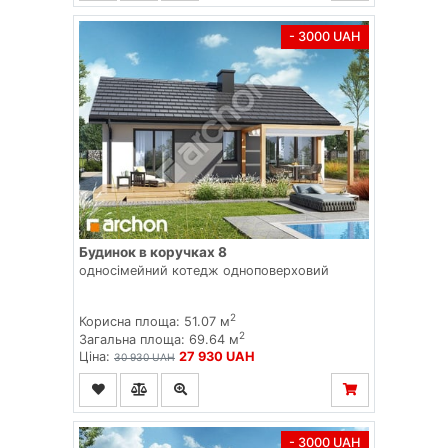
- 3000 UAH
Будинок в коручках 8
односімейний котедж одноповерховий
2
Корисна площа: 51.07 м
2
Загальна площа: 69.64 м
Ціна:
27 930 UAH
30 930 UAH
- 3000 UAH